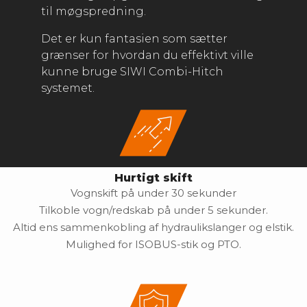
til møgspredning.
Det er kun fantasien som sætter
grænser for hvordan du effektivt ville
kunne bruge SIWI Combi-Hitch
systemet.
Hurtigt skift
Vognskift på under 30 sekunder
Tilkoble vogn/redskab på under 5 sekunder.
Altid ens sammenkobling af hydraulikslanger og elstik.
Mulighed for ISOBUS-stik og PTO.